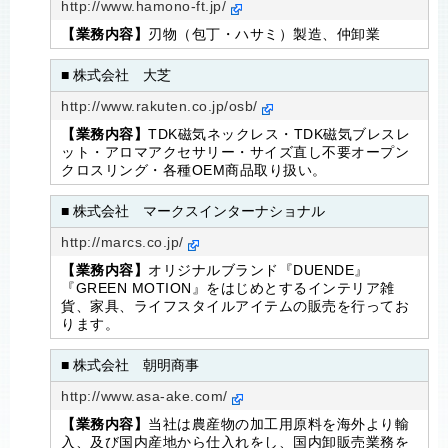
http://www.hamono-ft.jp/
【業務内容】
刃物（包丁・ハサミ）製造、仲卸業
■ 株式会社 大芝
http://www.rakuten.co.jp/osb/
【業務内容】
TDK磁気ネックレス・TDK磁気ブレスレ
ット・アロマアクセサリー・サイズ直し不要オープン
クロスリング・各種OEM商品取り扱い。
■ 株式会社 マークスインターナショナル
http://marcs.co.jp/
【業務内容】
オリジナルブランド『DUENDE』
『GREEN MOTION』をはじめとするインテリア雑
貨、家具、ライフスタイルアイテムの販売を行ってお
ります。
■ 株式会社 朝明商事
http://www.asa-ake.com/
【業務内容】
当社は農産物の加工用原料を海外より輸
入、及び国内産地から仕入れをし、国内卸販売業務を