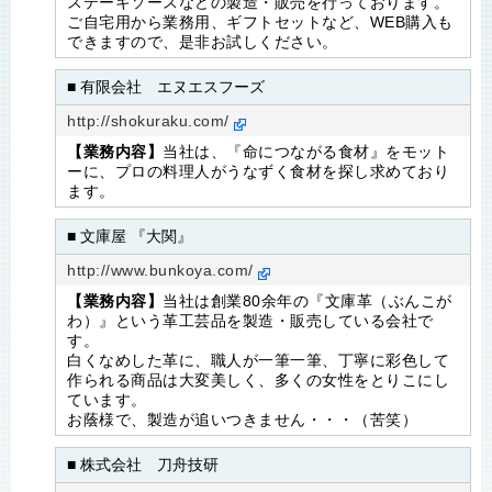
ステーキソースなどの製造・販売を行っております。
ご自宅用から業務用、ギフトセットなど、WEB購入も
できますので、是非お試しください。
■ 有限会社 エヌエスフーズ
http://shokuraku.com/
【業務内容】
当社は、『命につながる食材』をモット
ーに、プロの料理人がうなずく食材を探し求めており
ます。
■ 文庫屋 『大関』
http://www.bunkoya.com/
【業務内容】
当社は創業80余年の『文庫革（ぶんこが
わ）』という革工芸品を製造・販売している会社で
す。
白くなめした革に、職人が一筆一筆、丁寧に彩色して
作られる商品は大変美しく、多くの女性をとりこにし
ています。
お蔭様で、製造が追いつきません・・・（苦笑）
■ 株式会社 刀舟技研