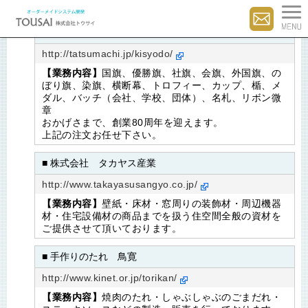
■ 株式会社 希彰堂
http://tatsumachi.jp/kisyodo/
【業務内容】
国旗、優勝旗、社旗、会旗、外国旗、の
ぼり旗、染旗、横断幕、トロフィー、カップ、楯、メ
ダル、バッチ（会社、学校、団体）、名札、リボン微
章
おかげさまで、創業80周年を迎えます。
上記の注文お任せ下さい。
■ 株式会社 タカヤス産業
http://www.takayasusangyo.co.jp/
【業務内容】
壁紙・床材・窓周りの装飾材・周辺機器
材・住宅設備材の商品までを扱う住空間全般の資材を
ご提供させて頂いております。
■ 手作りのたれ 鳥寛
http://www.kinet.or.jp/torikan/
【業務内容】
焼肉のたれ・しゃぶしゃぶのごまだれ・