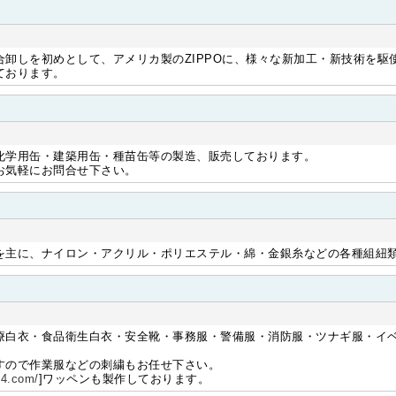
合卸しを初めとして、アメリカ製のZIPPOに、様々な新加工・新技術を駆
ております。
化学用缶・建築用缶・種苗缶等の製造、販売しております。
お気軽にお問合せ下さい。
を主に、ナイロン・アクリル・ポリエステル・綿・金銀糸などの各種組紐
療白衣・食品衛生白衣・安全靴・事務服・警備服・消防服・ツナギ服・イ
すので作業服などの刺繍もお任せ下さい。
34.com/
]ワッペンも製作しております。