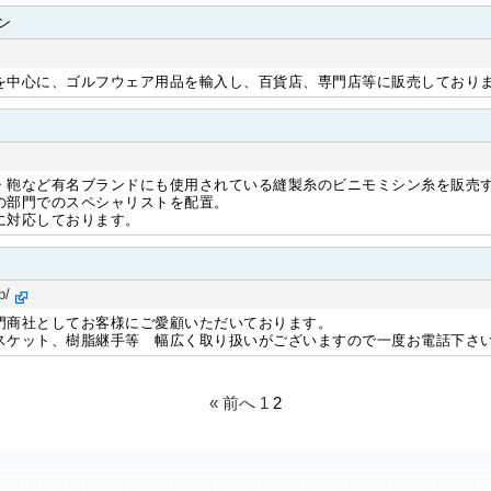
ン
を中心に、ゴルフウェア用品を輸入し、百貨店、専門店等に販売しており
・鞄など有名ブランドにも使用されている縫製糸のビニモミシン糸を販売
の部門でのスペシャリストを配置。
に対応しております。
p/
門商社としてお客様にご愛顧いただいております。
スケット、樹脂継手等 幅広く取り扱いがございますので一度お電話下さ
« 前へ
1
2