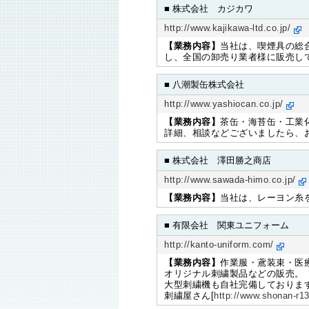
■ 株式会社 カジカワ
http://www.kajikawa-ltd.co.jp/
【業務内容】
当社は、喫煙具の総
し、全国の卸売り業者様に販売し
■ 八潮製缶株式会社
http://www.yashiocan.co.jp/
【業務内容】
茶缶・海苔缶・工業
詳細、相談などございましたら、
■ 株式会社 澤田勝之商店
http://www.sawada-himo.co.jp/
【業務内容】
当社は、レーヨン糸
■ 有限会社 関東ユニフォーム
http://kanto-uniform.com/
【業務内容】
作業服・鳶装束・医
オリジナル刺繍製品などの販売。
大型刺繍機も自社完備しておりま
刺繍屋さん[
http://www.shonan-r1