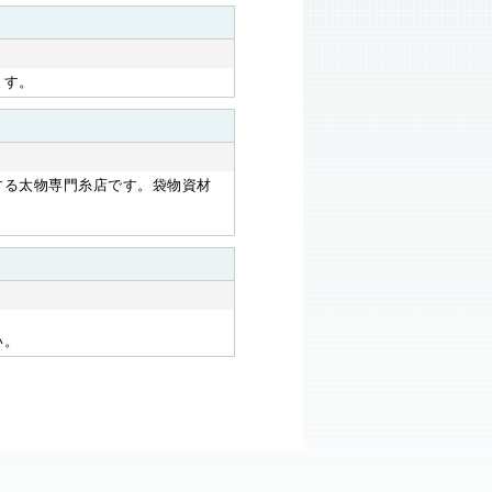
ます。
する太物専門糸店です。袋物資材
い。