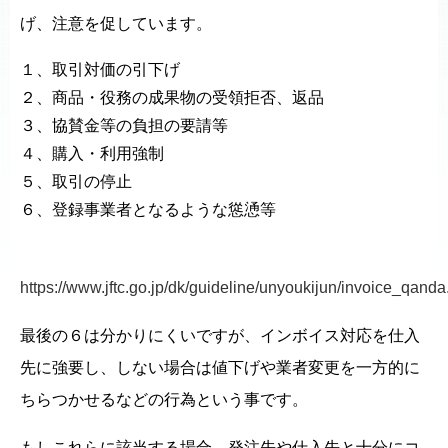
げ、注意を促しています。
１、取引対価の引下げ
２、商品・役務の成果物の受領拒否、返品
３、協賛金等の負担の要請等
４、購入・利用強制
５、取引の停止
６、登録事業者となるような慫慂等
https://www.jftc.go.jp/dk/guideline/unyoukijun/invoice_qanda
最後の６は分かりにくいですが、インボイス対応を仕入
先に強要し、しない場合は値下げや業者変更を一方的に
ちらつかせるなどの行為という事です。
もしこれらに該当する場合、発注先や仕入先と十分にコ