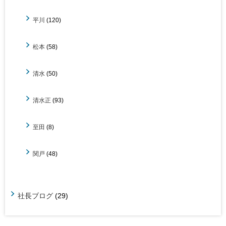
平川
(120)
松本
(58)
清水
(50)
清水正
(93)
至田
(8)
関戸
(48)
社長ブログ
(29)