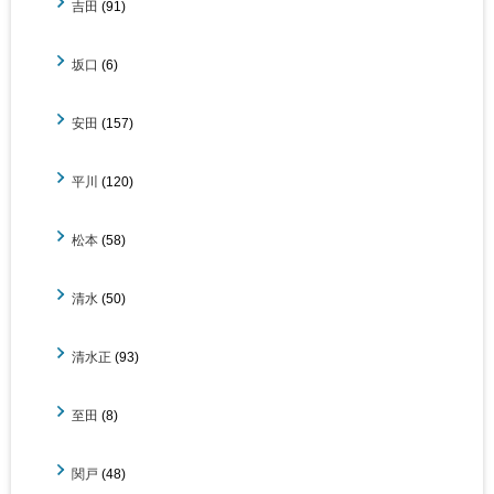
吉田
(91)
坂口
(6)
安田
(157)
平川
(120)
松本
(58)
清水
(50)
清水正
(93)
至田
(8)
関戸
(48)