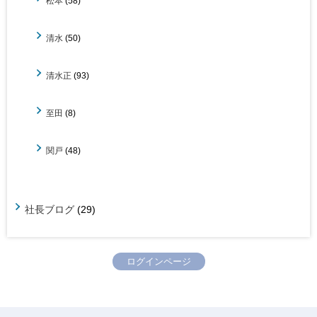
松本
(58)
清水
(50)
清水正
(93)
至田
(8)
関戸
(48)
社長ブログ
(29)
ログインページ