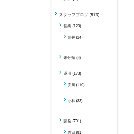
スタッフブログ
(973)
営業
(120)
角井
(24)
未分類
(8)
運用
(173)
安川
(110)
小林
(33)
開発
(701)
吉田
(91)