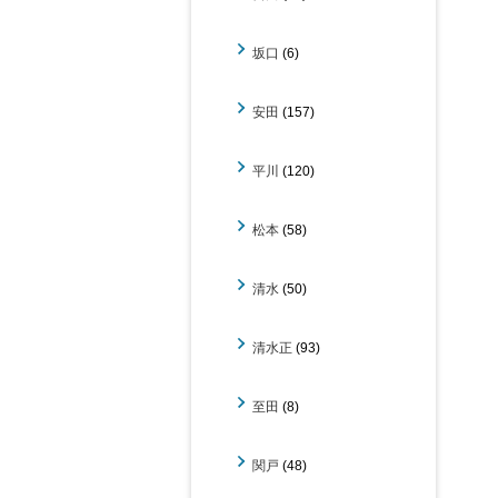
坂口
(6)
安田
(157)
平川
(120)
松本
(58)
清水
(50)
清水正
(93)
至田
(8)
関戸
(48)