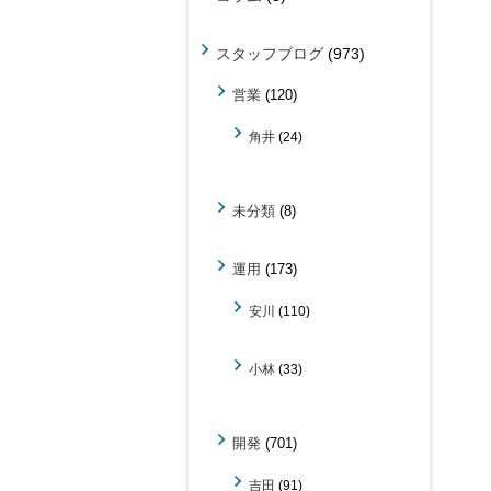
スタッフブログ
(973)
営業
(120)
角井
(24)
未分類
(8)
運用
(173)
安川
(110)
小林
(33)
開発
(701)
吉田
(91)