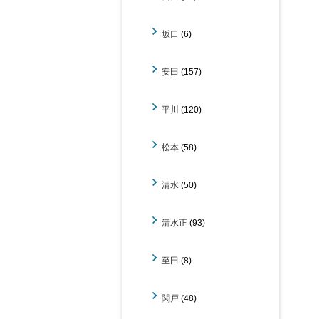
坂口
(6)
安田
(157)
平川
(120)
松本
(58)
清水
(50)
清水正
(93)
至田
(8)
関戸
(48)