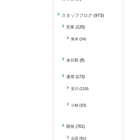
スタッフブログ
(973)
営業
(120)
角井
(24)
未分類
(8)
運用
(173)
安川
(110)
小林
(33)
開発
(701)
吉田
(91)