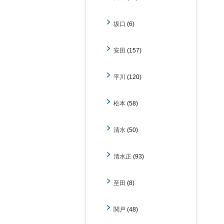
坂口
(6)
安田
(157)
平川
(120)
松本
(58)
清水
(50)
清水正
(93)
至田
(8)
関戸
(48)