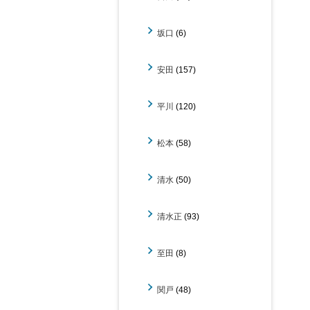
坂口
(6)
安田
(157)
平川
(120)
松本
(58)
清水
(50)
清水正
(93)
至田
(8)
関戸
(48)