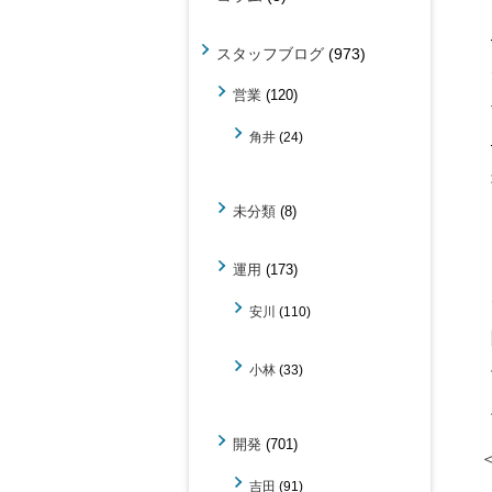
スタッフブログ
(973)
営業
(120)
角井
(24)
未分類
(8)
運用
(173)
安川
(110)
小林
(33)
開発
(701)
吉田
(91)