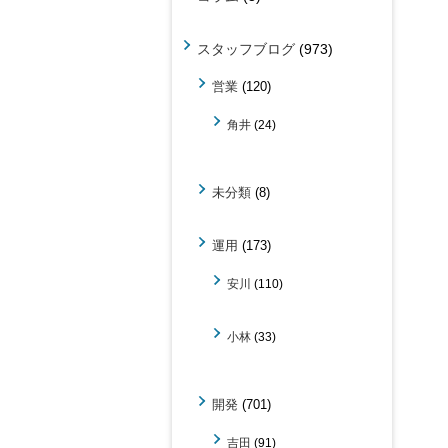
スタッフブログ
(973)
営業
(120)
角井
(24)
未分類
(8)
運用
(173)
安川
(110)
小林
(33)
開発
(701)
吉田
(91)