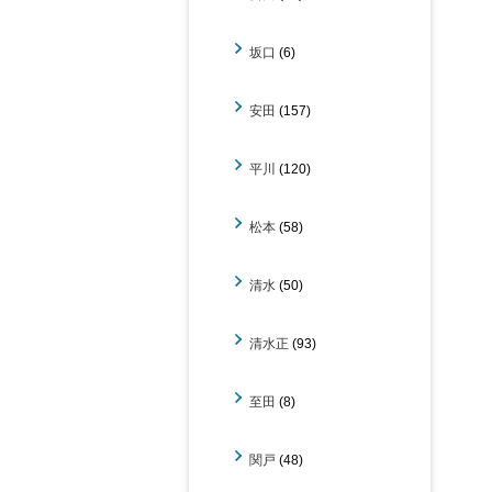
坂口
(6)
安田
(157)
平川
(120)
松本
(58)
清水
(50)
清水正
(93)
至田
(8)
関戸
(48)