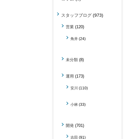
スタッフブログ
(973)
営業
(120)
角井
(24)
未分類
(8)
運用
(173)
安川
(110)
小林
(33)
開発
(701)
吉田
(91)