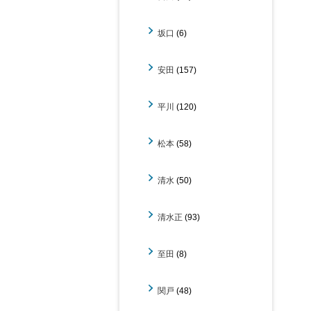
坂口
(6)
安田
(157)
平川
(120)
松本
(58)
清水
(50)
清水正
(93)
至田
(8)
関戸
(48)