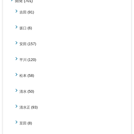
開発
(701)
吉田
(91)
坂口
(6)
安田
(157)
平川
(120)
松本
(58)
清水
(50)
清水正
(93)
至田
(8)