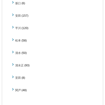
坂口
(6)
安田
(157)
平川
(120)
松本
(58)
清水
(50)
清水正
(93)
至田
(8)
関戸
(48)