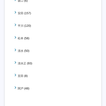
坂口
(6)
安田
(157)
平川
(120)
松本
(58)
清水
(50)
清水正
(93)
至田
(8)
関戸
(48)