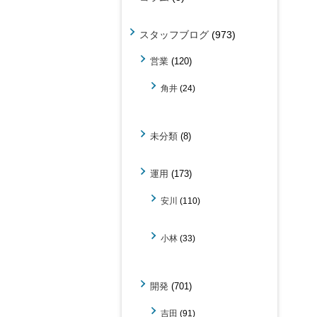
スタッフブログ
(973)
営業
(120)
角井
(24)
未分類
(8)
運用
(173)
安川
(110)
小林
(33)
開発
(701)
吉田
(91)