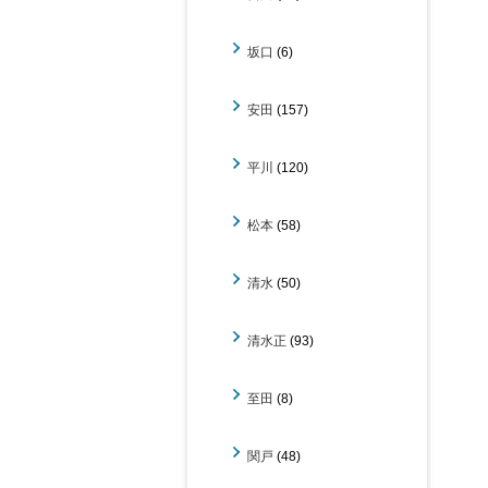
坂口
(6)
安田
(157)
平川
(120)
松本
(58)
清水
(50)
清水正
(93)
至田
(8)
関戸
(48)