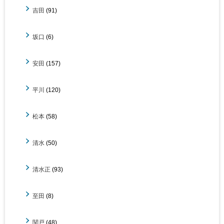
吉田
(91)
坂口
(6)
安田
(157)
平川
(120)
松本
(58)
清水
(50)
清水正
(93)
至田
(8)
関戸
(48)