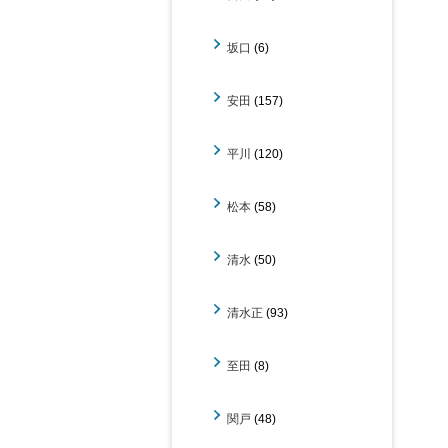
坂口
(6)
安田
(157)
平川
(120)
松本
(58)
清水
(50)
清水正
(93)
至田
(8)
関戸
(48)