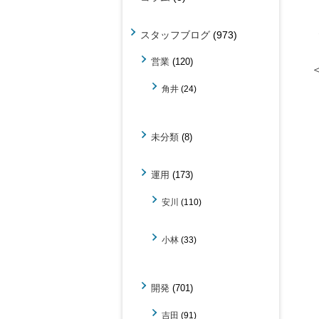
スタッフブログ
(973)
営業
(120)
角井
(24)
未分類
(8)
運用
(173)
安川
(110)
小林
(33)
開発
(701)
吉田
(91)