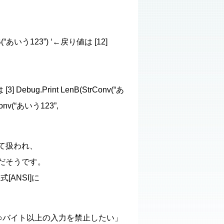
enB(“あいう123”) ‘←戻り値は [12]
[3] Debug.Print LenB(StrConv(“あ
Conv(“あいう123”,
して扱われ、
らだそうです。
[ANSI]に
○バイト以上の入力を禁止したい」