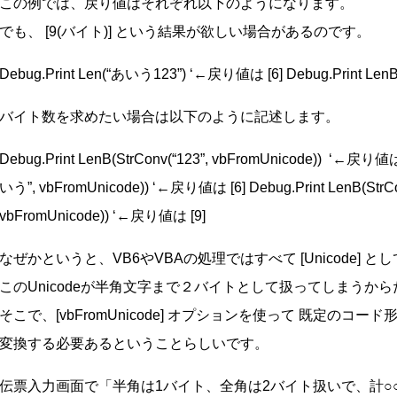
この例では、戻り値はそれぞれ以下のようになります。
でも、 [9(バイト)] という結果が欲しい場合があるのです。
Debug.Print Len(“あいう123”) ‘←戻り値は [6] Debug.Print L
バイト数を求めたい場合は以下のように記述します。
Debug.Print LenB(StrConv(“123”, vbFromUnicode)) ‘←戻り値は 
いう”, vbFromUnicode)) ‘←戻り値は [6] Debug.Print LenB(Str
vbFromUnicode)) ‘←戻り値は [9]
なぜかというと、VB6やVBAの処理ではすべて [Unicode] と
このUnicodeが半角文字まで２バイトとして扱ってしまうか
そこで、[vbFromUnicode] オプションを使って 既定のコード形式
変換する必要あるということらしいです。
伝票入力画面で「半角は1バイト、全角は2バイト扱いで、計○