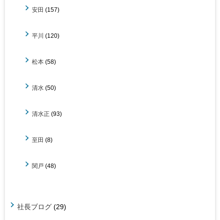
安田
(157)
平川
(120)
松本
(58)
清水
(50)
清水正
(93)
至田
(8)
関戸
(48)
社長ブログ
(29)