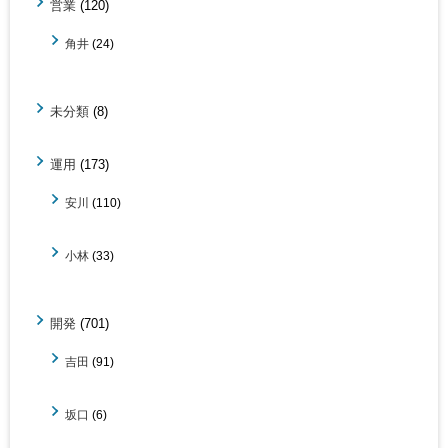
営業
(120)
角井
(24)
未分類
(8)
運用
(173)
安川
(110)
小林
(33)
開発
(701)
吉田
(91)
坂口
(6)