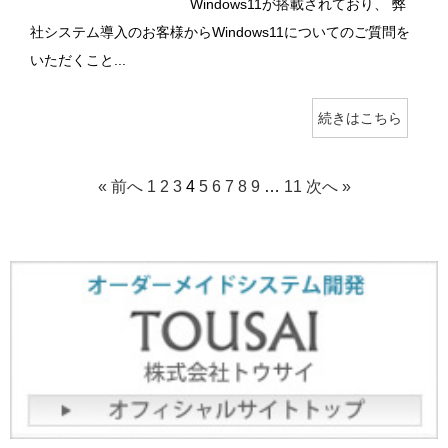
Windows11が搭載されており、 弊
社システム導入のお客様からWindows11についてのご質問を
いただくこと...
続きはこちら
« 前へ
1
2
3
4
5
6
7
8
9
…
11
次へ »